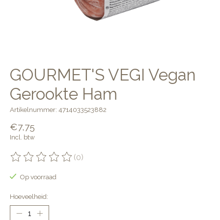
GOURMET'S VEGI Vegan
Gerookte Ham
Artikelnummer: 4714033523882
€7,75
Incl. btw
(0)
De beoordeling van dit product is
0
van de 5
Op voorraad
Hoeveelheid: