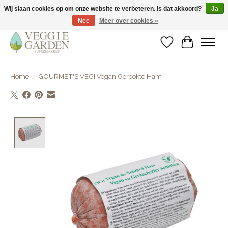
Wij slaan cookies op om onze website te verbeteren. Is dat akkoord?
Ja
Nee
Meer over cookies »
vegan & veggie products | free store pick-up
Verlanglijst
Winkelwa
Home
/
GOURMET'S VEGI Vegan Gerookte Ham
Product image slideshow Items