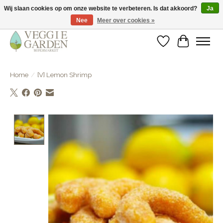
Wij slaan cookies op om onze website te verbeteren. Is dat akkoord?
Ja
Nee
Meer over cookies »
vegan & veggie products | free store pick-up
Verlanglijst
Winkelwa
Home
/
[V] Lemon Shrimp
Product image slideshow Items