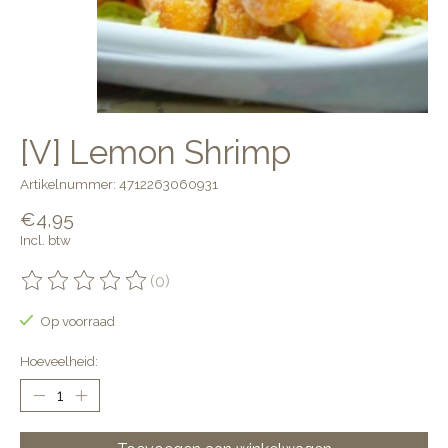
[V] Lemon Shrimp
Artikelnummer: 4712263060931
€4,95
Incl. btw
(0)
De beoordeling van dit product is
0
van de 5
Op voorraad
Hoeveelheid: