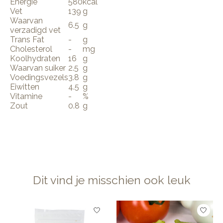
Energie
580
kcal
Vet
139
g
Waarvan
6.5
g
verzadigd vet
Trans Fat
-
g
Cholesterol
-
mg
Koolhydraten
16
g
Waarvan suiker
2.5
g
Voedingsvezels
3.8
g
Eiwitten
4.5
g
Vitamine
-
%
Zout
0.8
g
Dit vind je misschien ook leuk
Items van productcarrousel