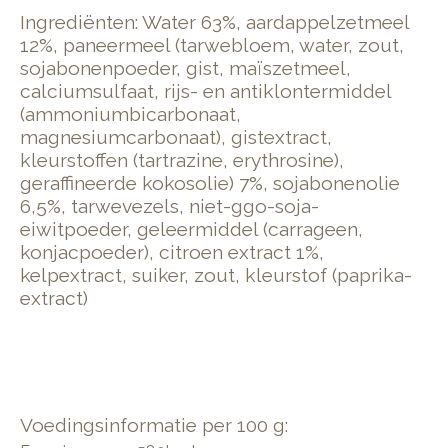
Ingrediënten: Water 63%, aardappelzetmeel
12%, paneermeel (tarwebloem, water, zout,
sojabonenpoeder, gist, maïszetmeel,
calciumsulfaat, rijs- en antiklontermiddel
(ammoniumbicarbonaat,
magnesiumcarbonaat), gistextract, ​
kleurstoffen (tartrazine, erythrosine), ​
geraffineerde kokosolie) 7%, ​soja​bonenolie
6,5%, ​tarwevezels, niet-ggo-soja-
eiwitpoeder, geleermiddel (carrageen,
konjacpoeder), citroen extract 1%,
kelpextract, suiker, zout, kleurstof (paprika-
extract)
Voedingsinformatie per 100 g: