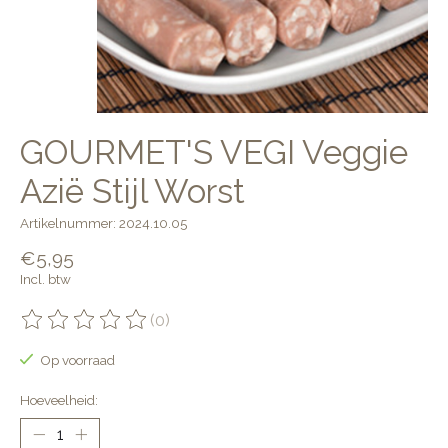
GOURMET'S VEGI Veggie
Azië Stijl Worst
Artikelnummer: 2024.10.05
€5,95
Incl. btw
(0)
De beoordeling van dit product is
0
van de 5
Op voorraad
Hoeveelheid: