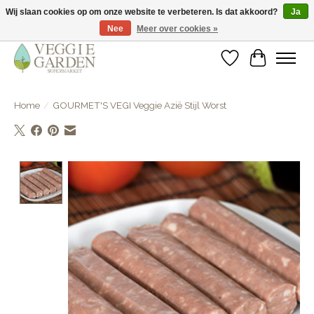
Wij slaan cookies op om onze website te verbeteren. Is dat akkoord?
Ja
Nee
Meer over cookies »
vegan & veggie products | free store pick-up
Verlanglijst
Winkelwa
Home
/
GOURMET'S VEGI Veggie Azië Stijl Worst
Product image slideshow Items