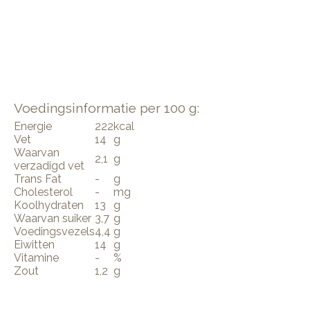
Voedingsinformatie per 100 g:
Energie
222
kcal
Vet
14
g
Waarvan
2,1
g
verzadigd vet
Trans Fat
-
g
Cholesterol
-
mg
Koolhydraten
13
g
Waarvan suiker
3,7
g
Voedingsvezels
4,4
g
Eiwitten
14
g
Vitamine
-
%
Zout
1,2
g