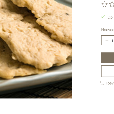
De be
Op 
Hoevee
Toev