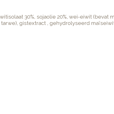
itisolaat 30%, sojaolie 20%, wei-eiwit (bevat
n tarwe), gistextract , gehydrolyseerd maïseiwi