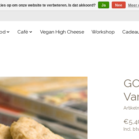
kies op om onze website te verbeteren. Is dat akkoord?
Ja
Nee
Meer 
od
Café
Vegan High Cheese
Workshop
Cadea
GO
Va
Artike
€5,4
Incl. bt