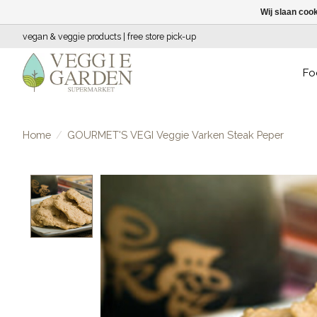
Wij slaan coo
vegan & veggie products | free store pick-up
Fo
Home
/
GOURMET'S VEGI Veggie Varken Steak Peper
Product image slideshow Items