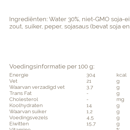
Ingrediënten: Water 30%, niet-GMO soja-eiw
zout, suiker, peper, sojasaus (bevat soja e
Voedingsinformatie per 100 g:
Energie
304
kcal
Vet
21
g
Waarvan verzadigd vet
3,7
g
Trans Fat
-
g
Cholesterol
-
mg
Koolhydraten
14
g
Waarvan suiker
1,2
g
Voedingsvezels
4,5
g
Eiwitten
15,7
g
Vitamine
-
%