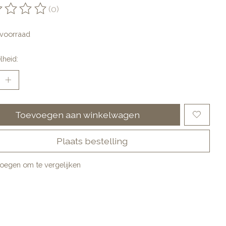
(0)
oordeling van dit product is
0
van de 5
voorraad
lheid:
Toevoegen aan winkelwagen
Plaats bestelling
oegen om te vergelijken