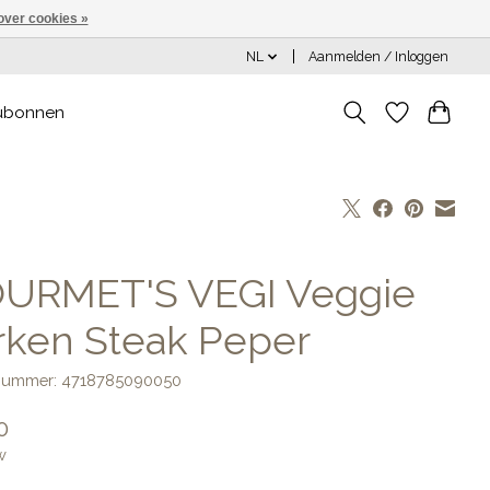
over cookies »
NL
Aanmelden / Inloggen
ubonnen
URMET'S VEGI Veggie
rken Steak Peper
lnummer: 4718785090050
0
w