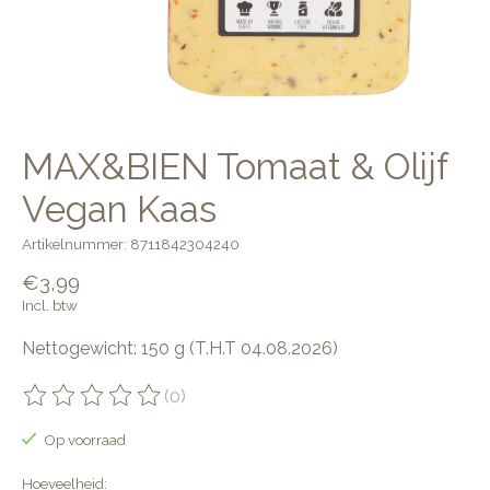
MAX&BIEN Tomaat & Olijf
Vegan Kaas
Artikelnummer: 8711842304240
€3,99
Incl. btw
Nettogewicht: 150 g (T.H.T 04.08.2026)
(0)
De beoordeling van dit product is
0
van de 5
Op voorraad
Hoeveelheid: