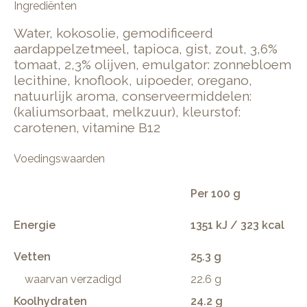
Ingrediënten
Water, kokosolie, gemodificeerd
aardappelzetmeel, tapioca, gist, zout, 3,6%
tomaat, 2,3% olijven, emulgator: zonnebloem
lecithine, knoflook, uipoeder, oregano,
natuurlijk aroma, conserveermiddelen:
(kaliumsorbaat, melkzuur), kleurstof:
carotenen, vitamine B12
Voedingswaarden
Per 100 g
Energie
1351 kJ / 323 kcal
Vetten
25.3 g
waarvan verzadigd
22.6 g
Koolhydraten
24.2 g