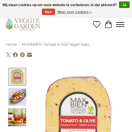
Wij slaan cookies op om onze website te verbeteren. Is dat akkoord?
Ja
Nee
Meer over cookies »
vegan & veggie products | free store pick-up
Verlanglijst
Winkelwa
Home
/
MAX&BIEN Tomaat & Olijf Vegan Kaas
Product image slideshow Items