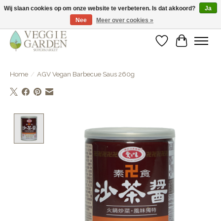
Wij slaan cookies op om onze website te verbeteren. Is dat akkoord?
Ja
Nee
Meer over cookies »
vegan & veggie products | free store pick-up
Verlanglijst
Winkelwa
Home
/
AGV Vegan Barbecue Saus 260g
Product image slideshow Items