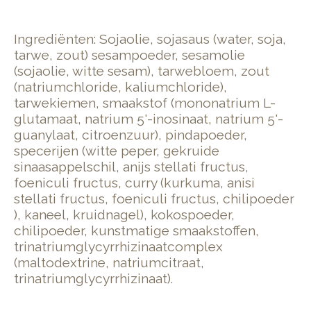
Ingrediënten: Sojaolie, sojasaus (water, soja,
tarwe, zout) sesampoeder, sesamolie
(sojaolie, witte sesam), tarwebloem, zout
(natriumchloride, kaliumchloride),
tarwekiemen, smaakstof (mononatrium L-
glutamaat, natrium 5'-inosinaat, natrium 5'-
guanylaat, citroenzuur), pindapoeder,
specerijen (witte peper, gekruide
sinaasappelschil, anijs stellati fructus,
foeniculi fructus, curry (kurkuma, anisi
stellati fructus, foeniculi fructus, chilipoeder
), kaneel, kruidnagel), kokospoeder,
chilipoeder, kunstmatige smaakstoffen,
trinatriumglycyrrhizinaatcomplex
(maltodextrine, natriumcitraat,
trinatriumglycyrrhizinaat).