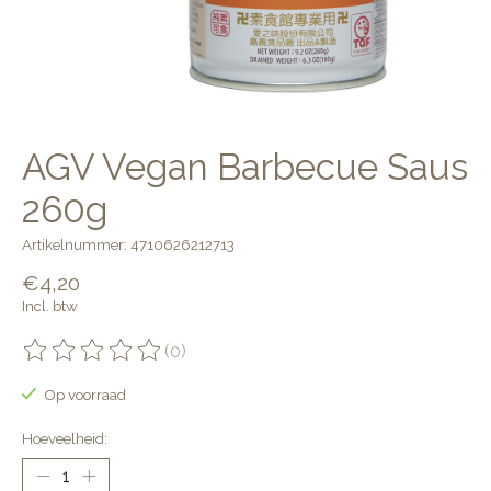
AGV Vegan Barbecue Saus
260g
Artikelnummer: 4710626212713
€4,20
Incl. btw
(0)
De beoordeling van dit product is
0
van de 5
Op voorraad
Hoeveelheid: