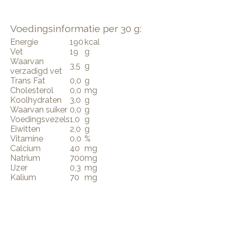
Voedingsinformatie per 30 g:
Energie
190
kcal
Vet
19
g
Waarvan
3,5
g
verzadigd vet
Trans Fat
0,0
g
Cholesterol
0,0
mg
Koolhydraten
3,0
g
Waarvan suiker
0,0
g
Voedingsvezels
1,0
g
Eiwitten
2,0
g
Vitamine
0,0
%
Calcium
40
mg
Natrium
700
mg
IJzer
0,3
mg
Kalium
70
mg