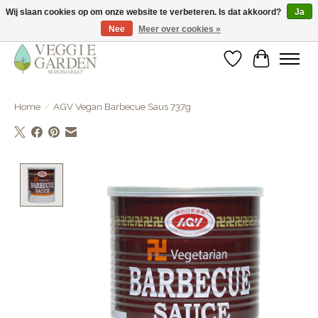
Wij slaan cookies op om onze website te verbeteren. Is dat akkoord?
Ja
Nee
Meer over cookies »
vegan & veggie products | free store pick-up
Verlanglijst
Winkelwa
Home
/
AGV Vegan Barbecue Saus 737g
Product image slideshow Items