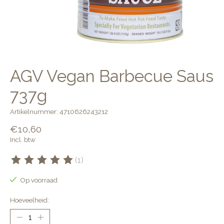
AGV Vegan Barbecue Saus
737g
Artikelnummer: 4710626243212
€10,60
Incl. btw
(1)
De beoordeling van dit product is
5
van de 5
Op voorraad
Hoeveelheid: