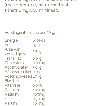
(maltodextrine, natriumcitraat,
trinatriumglycyrrhizinaat).
Voedingsinformatie per 30 g:
Energie
190
kcal
Vet
19
g
Waarvan
3,5
g
verzadigd vet
Trans Fat
0,0
g
Cholesterol
0,0
mg
Koolhydraten
3,0
g
Waarvan suiker
0,0
g
Voedingsvezels
1,0
g
Eiwitten
2,0
g
Vitamine
0,0
%
Calcium
40
mg
Natrium
700
mg
IJzer
0,3
mg
Kalium
70
mg