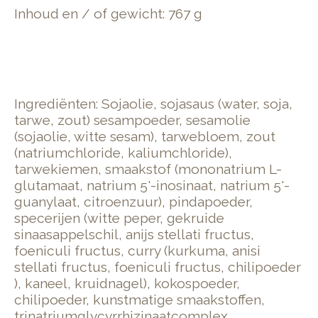
Inhoud en / of gewicht: 767 g
Ingrediënten: Sojaolie, sojasaus (water, soja,
tarwe, zout) sesampoeder, sesamolie
(sojaolie, witte sesam), tarwebloem, zout
(natriumchloride, kaliumchloride),
tarwekiemen, smaakstof (mononatrium L-
glutamaat, natrium 5'-inosinaat, natrium 5'-
guanylaat, citroenzuur), pindapoeder,
specerijen (witte peper, gekruide
sinaasappelschil, anijs stellati fructus,
foeniculi fructus, curry (kurkuma, anisi
stellati fructus, foeniculi fructus, chilipoeder
), kaneel, kruidnagel), kokospoeder,
chilipoeder, kunstmatige smaakstoffen,
trinatriumglycyrrhizinaatcomplex