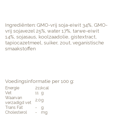
Ingrediënten: GMO-vrij soja-eiwit 34%, GMO-
vrij sojavezel 25%, water 17%, tarwe-eiwit
14%, sojasaus, koolzaadolie, gistextract,
tapiocazetmeel, suiker, zout, veganistische
smaakstoffen
Voedingsinformatie per 100 g:
Energie
211
kcal
Vet
11
g
Waarvan
2,0
g
verzadigd vet
Trans Fat
-
g
Cholesterol
-
mg