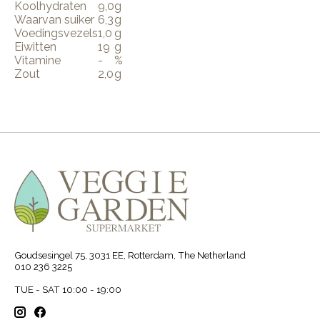
Koolhydraten
9,0
g
Waarvan suiker
6,3
g
Voedingsvezels
1,0
g
Eiwitten
19
g
Vitamine
-
%
Zout
2,0
g
Goudsesingel 75, 3031 EE, Rotterdam, The Netherland
010 236 3225
TUE - SAT 10:00 - 19:00