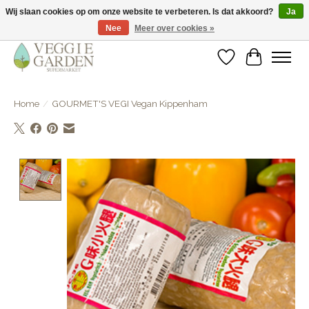
Wij slaan cookies op om onze website te verbeteren. Is dat akkoord?
Ja
Nee
Meer over cookies »
vegan & veggie products | free store pick-up
Verlanglijst
Winkelwa
Home
/
GOURMET'S VEGI Vegan Kippenham
Product image slideshow Items