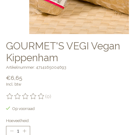
GOURMET'S VEGI Vegan
Kippenham
Artikelnummer: 4714165004693
€6,65
Incl. btw
(0)
De beoordeling van dit product is
0
van de 5
Op voorraad
Hoeveelheid: