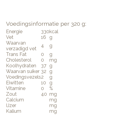
Voedingsinformatie per 320 g:
Energie
330
kcal
Vet
16
g
Waarvan
4
g
verzadigd vet
Trans Fat
0
g
Cholesterol
0
mg
Koolhydraten
37
g
Waarvan suiker
32
g
Voedingsvezels
2
g
Eiwitten
10
g
Vitamine
0
%
Zout
40
mg
Calcium
mg
IJzer
mg
Kalium
mg