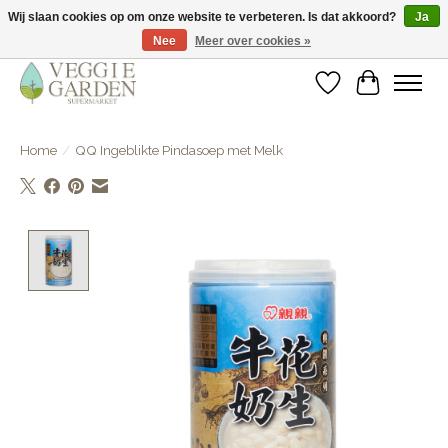
Wij slaan cookies op om onze website te verbeteren. Is dat akkoord?
Ja
Nee
Meer over cookies »
vegan & veggie products | free store pick-up
Verlanglijst
Winkelwa
Home
/
QQ Ingeblikte Pindasoep met Melk
Product image slideshow Items