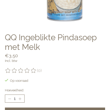
QQ Ingeblikte Pindasoep
met Melk
€3,50
Incl. btw
(0)
De beoordeling van dit product is
0
van de 5
Op voorraad
Hoeveelheid: