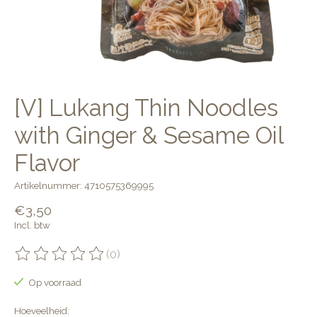
[V] Lukang Thin Noodles
with Ginger & Sesame Oil
Flavor
Artikelnummer: 4710575369995
€3,50
Incl. btw
(0)
De beoordeling van dit product is
0
van de 5
Op voorraad
Hoeveelheid: