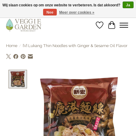
Wij slaan cookies op om onze website te verbeteren. Is dat akkoord?
Ja
Nee
Meer over cookies »
vegan & veggie products | free store pick-up
Verlanglijst
Winkelwa
Home
/
[V] Lukang Thin Noodles with Ginger & Sesame Oil Flavor
Product image slideshow Items