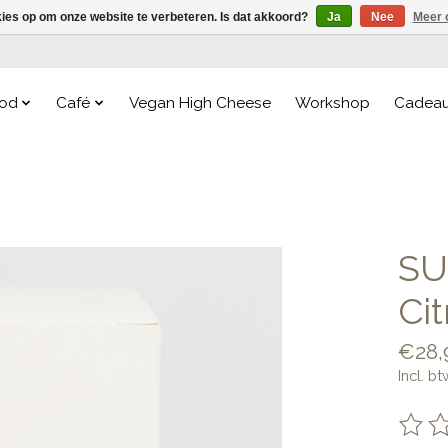
kies op om onze website te verbeteren. Is dat akkoord?
Ja
Nee
Meer 
od
Café
Vegan High Cheese
Workshop
Cadea
SU
Ci
€28,
Incl. bt
De be