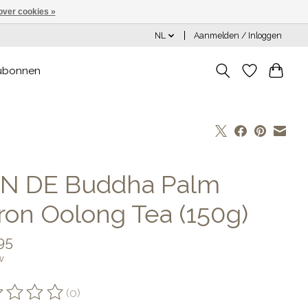
over cookies »
NL
Aanmelden / Inloggen
ubonnen
N DE Buddha Palm
tron Oolong Tea (150g)
95
w
(0)
oordeling van dit product is
0
van de 5