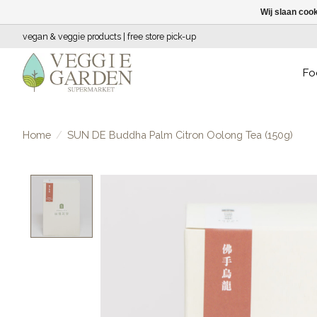
Wij slaan coo
vegan & veggie products | free store pick-up
Fo
Home
/
SUN DE Buddha Palm Citron Oolong Tea (150g)
Product image slideshow Items