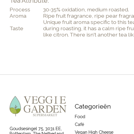
Tea Attribute:
Process
30-35% oxidation, medium roasted.
Aroma
Ripe fruit fragrance, ripe pear fragr
Unique fruit aroma specific to this 
Taste
during roasting, it has a calm ripe fr
like citron. There isn't another tea like
Categorieën
Food
Café
Goudsesingel 75, 3031 EE,
Vegan High Cheese
Rotterdam, The Netherland