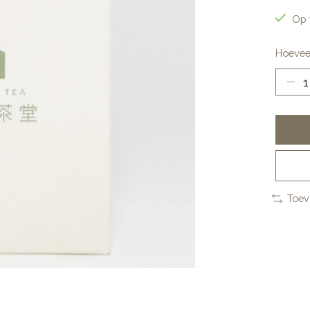
Op 
Hoevee
Toev