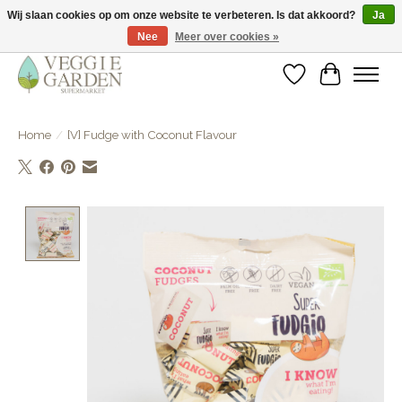
Wij slaan cookies op om onze website te verbeteren. Is dat akkoord?
Ja
Nee
Meer over cookies »
vegan & veggie products | free store pick-up
Verlanglijst
Winkelwa
Home
/
[V] Fudge with Coconut Flavour
Product image slideshow Items