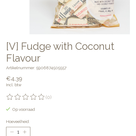
[V] Fudge with Coconut
Flavour
Artikelnummer: 5906874505557
€4,39
Incl. btw
(0)
De beoordeling van dit product is
0
van de 5
Op voorraad
Hoeveelheid: