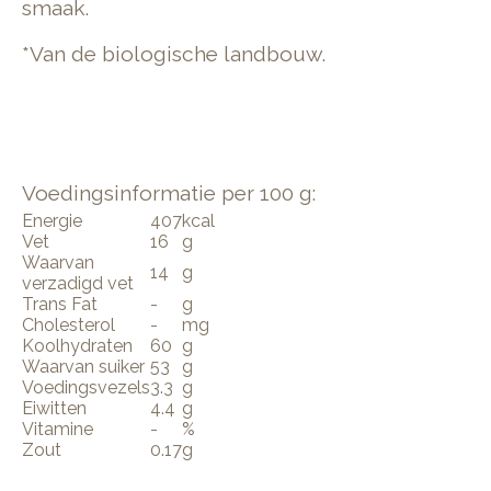
smaak.
*Van de biologische landbouw.
Voedingsinformatie per 100 g:
Energie
407
kcal
Vet
16
g
Waarvan
14
g
verzadigd vet
Trans Fat
-
g
Cholesterol
-
mg
Koolhydraten
60
g
Waarvan suiker
53
g
Voedingsvezels
3.3
g
Eiwitten
4.4
g
Vitamine
-
%
Zout
0.17
g