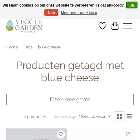
Wij slaan cookies op om onze website te verbeteren. Is dat akkoord?
Ja
Nee
Meer over cookies »
vegan & veggie products | free store pick-up
Verlanglijst
Winkelwa
Home
/
Tags
/
blue cheese
Producten getagd met
blue cheese
Filters weergeven
Sorteren op
Meest bekeken
2 producten