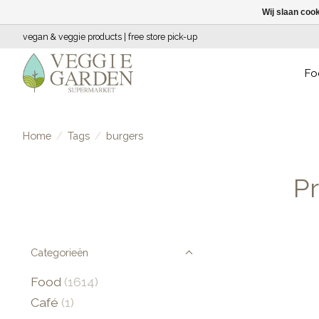
Wij slaan coo
vegan & veggie products | free store pick-up
Fo
Home
/
Tags
/
burgers
P
Categorieën
Food
(1614)
Café
(1)