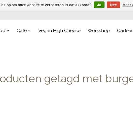
kies op om onze website te verbeteren. Is dat akkoord?
Ja
Nee
Meer 
od
Café
Vegan High Cheese
Workshop
Cadea
roducten getagd met burge