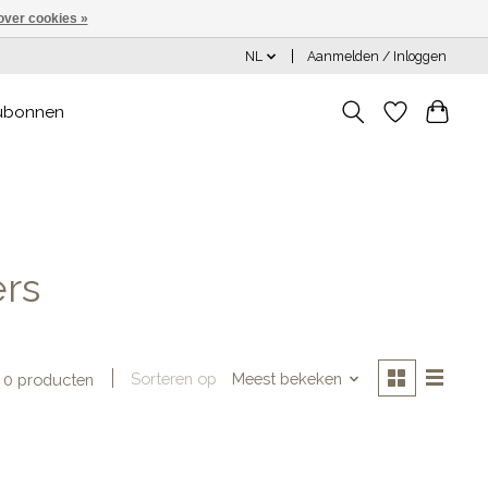
over cookies »
NL
Aanmelden / Inloggen
ubonnen
rs
Sorteren op
Meest bekeken
0 producten