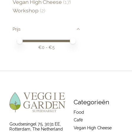
Vegan High Cheese
(17)
Workshop
(2)
Prijs
Minimale prijswaarde
Price maximum value
€
0
- €
5
Categorieën
Food
Café
Goudsesingel 75, 3031 EE,
Vegan High Cheese
Rotterdam, The Netherland