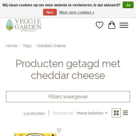
Wij slaan cookies op om onze website te verbeteren. Is dat akkoord?
Ja
Nee
Meer over cookies »
vegan & veggie products | free store pick-up
Verlanglijst
Winkelwa
Home
/
Tags
/
cheddar cheese
Producten getagd met
cheddar cheese
Filters weergeven
Sorteren op
Meest bekeken
1 producten