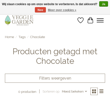
Wij slaan cookies op om onze website te verbeteren. Is dat akkoord?
Ja
Nee
Meer over cookies »
vegan & veggie products | free store pick-up
Verlanglijst
Winkelwa
Home
/
Tags
/
Chocolate
Producten getagd met
Chocolate
Filters weergeven
Sorteren op
Meest bekeken
0 producten