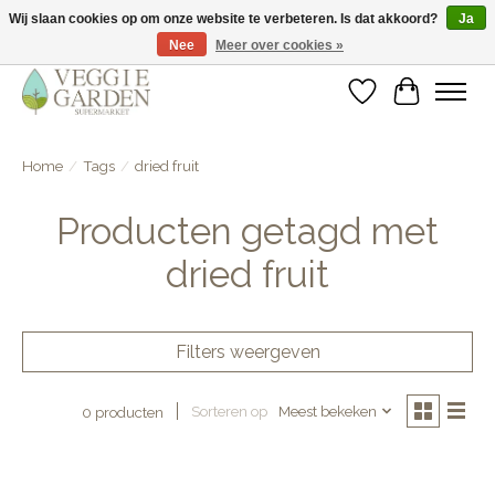
Wij slaan cookies op om onze website te verbeteren. Is dat akkoord?
Ja
Nee
Meer over cookies »
vegan & veggie products | free store pick-up
Verlanglijst
Winkelwa
Home
/
Tags
/
dried fruit
Producten getagd met
dried fruit
Filters weergeven
Sorteren op
Meest bekeken
0 producten