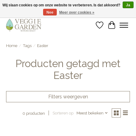
Wij slaan cookies op om onze website te verbeteren. Is dat akkoord?
Ja
Nee
Meer over cookies »
vegan & veggie products | free store pick-up
Verlanglijst
Winkelwa
Home
/
Tags
/
Easter
Producten getagd met
Easter
Filters weergeven
Sorteren op
Meest bekeken
0 producten