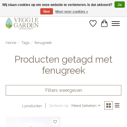
Wij slaan cookies op om onze website te verbeteren. Is dat akkoord?
Ja
Nee
Meer over cookies »
vegan & veggie products | free store pick-up
Verlanglijst
Winkelwa
Home
/
Tags
/
fenugreek
Producten getagd met
fenugreek
Filters weergeven
Sorteren op
Meest bekeken
1 producten