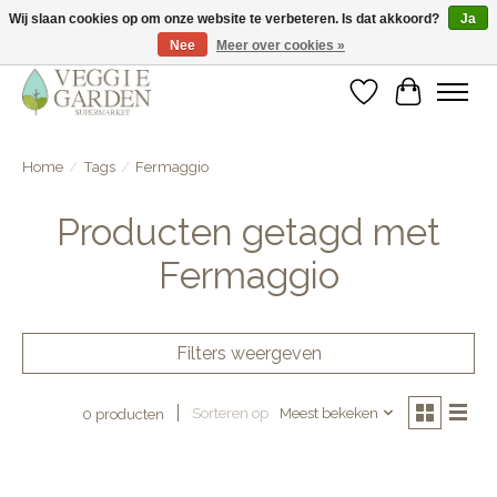
Wij slaan cookies op om onze website te verbeteren. Is dat akkoord?
Ja
Nee
Meer over cookies »
vegan & veggie products | free store pick-up
Verlanglijst
Winkelwa
Home
/
Tags
/
Fermaggio
Producten getagd met
Fermaggio
Filters weergeven
Sorteren op
Meest bekeken
0 producten