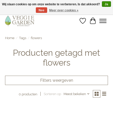
Wij slaan cookies op om onze website te verbeteren. Is dat akkoord?
Ja
Nee
Meer over cookies »
vegan & veggie products | free store pick-up
Verlanglijst
Winkelwa
Home
/
Tags
/
flowers
Producten getagd met
flowers
Filters weergeven
Sorteren op
Meest bekeken
0 producten