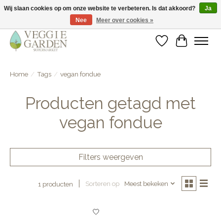
Wij slaan cookies op om onze website te verbeteren. Is dat akkoord?
Ja
Nee
Meer over cookies »
vegan & veggie products | free store pick-up
Verlanglijst
Winkelwa
Home
/
Tags
/
vegan fondue
Producten getagd met
vegan fondue
Filters weergeven
Sorteren op
Meest bekeken
1 producten