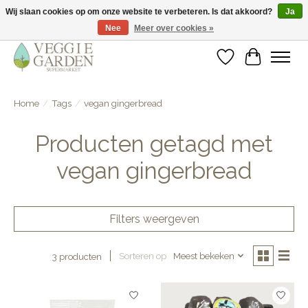
Wij slaan cookies op om onze website te verbeteren. Is dat akkoord?
Ja
Nee
Meer over cookies »
vegan & veggie products | free store pick-up
Verlanglijst
Winkelwa
Home
/
Tags
/
vegan gingerbread
Producten getagd met
vegan gingerbread
Filters weergeven
Sorteren op
Meest bekeken
3 producten