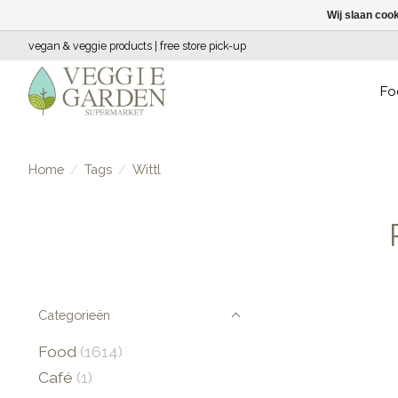
Wij slaan coo
vegan & veggie products | free store pick-up
Fo
Home
/
Tags
/
Wittl
Categorieën
Food
(1614)
Café
(1)