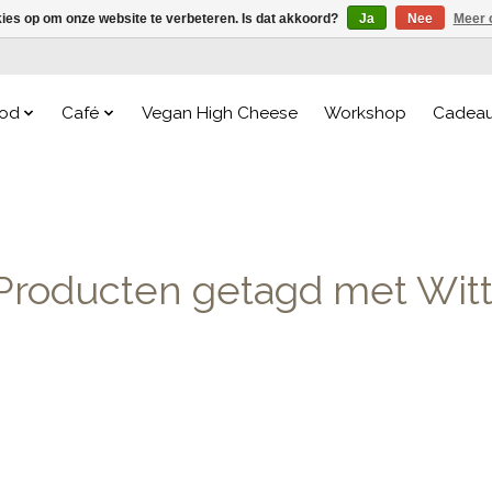
kies op om onze website te verbeteren. Is dat akkoord?
Ja
Nee
Meer 
od
Café
Vegan High Cheese
Workshop
Cadea
Producten getagd met Witt