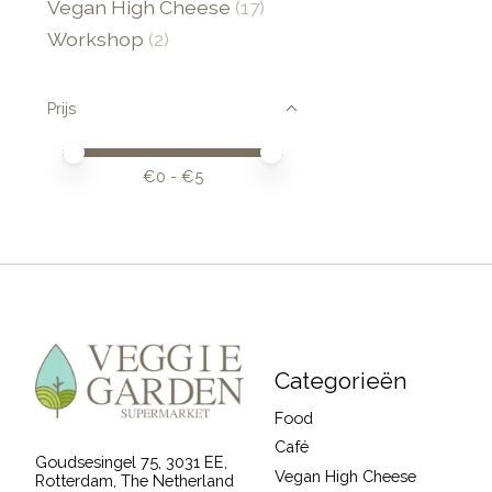
Vegan High Cheese
(17)
Workshop
(2)
Prijs
Minimale prijswaarde
Price maximum value
€
0
- €
5
Categorieën
Food
Café
Goudsesingel 75, 3031 EE,
Vegan High Cheese
Rotterdam, The Netherland