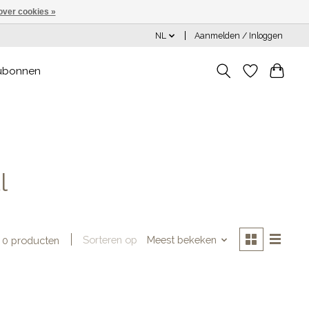
over cookies »
NL
Aanmelden / Inloggen
ubonnen
l
Sorteren op
Meest bekeken
0 producten