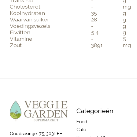
Trans Fat
-
g
Cholesterol
-
mg
Koolhydraten
35
g
Waarvan suiker
28
g
Voedingsvezels
-
g
Eiwitten
5,4
g
Vitamine
-
%
Zout
3891
mg
Categorieën
Food
Café
Goudsesingel 75, 3031 EE,