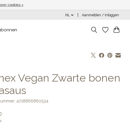
over cookies »
NL
Aanmelden / Inloggen
ubonnen
mex Vegan Zwarte bonen
jasaus
lnummer: 4718866860534
0
w