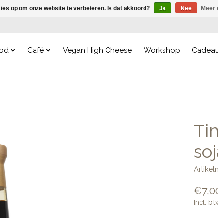
kies op om onze website te verbeteren. Is dat akkoord?
Ja
Nee
Meer 
od
Café
Vegan High Cheese
Workshop
Cadea
Ti
so
Artike
€7,0
Incl. bt