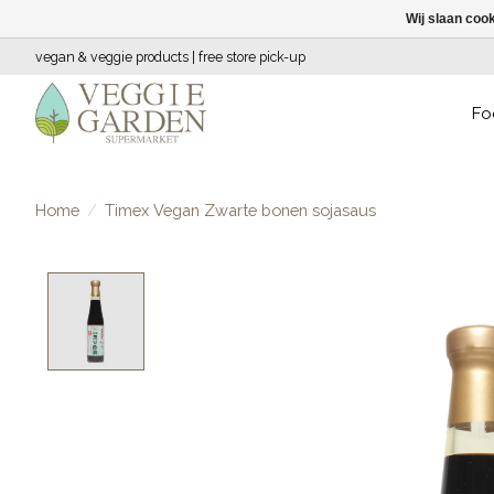
Wij slaan coo
vegan & veggie products | free store pick-up
Fo
Home
/
Timex Vegan Zwarte bonen sojasaus
Product image slideshow Items