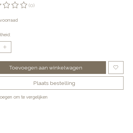
(0)
oordeling van dit product is
0
van de 5
voorraad
lheid:
Toevoegen aan winkelwagen
Plaats bestelling
oegen om te vergelijken