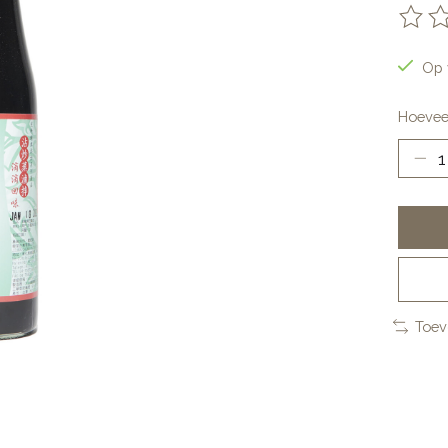
De be
Op 
Hoevee
Toev