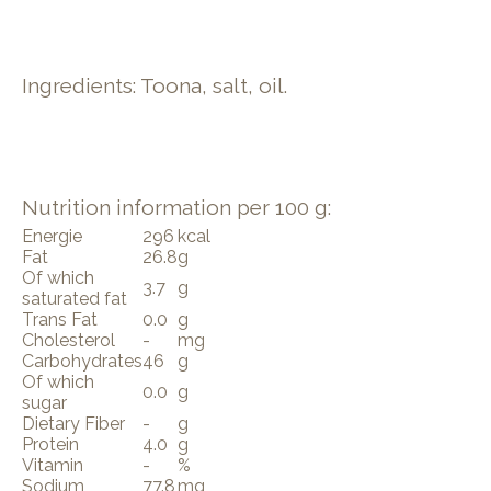
Ingredients: Toona, salt, oil.
Nutrition information per 100 g:
Energie
296
kcal
Fat
26.8
g
Of which
3.7
g
saturated fat
Trans Fat
0.0
g
Cholesterol
-
mg
Carbohydrates
46
g
Of which
0.0
g
sugar
Dietary Fiber
-
g
Protein
4.0
g
Vitamin
-
%
Sodium
77.8
mg