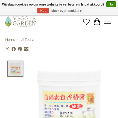
Wij slaan cookies op om onze website te verbeteren. Is dat akkoord?
Ja
Nee
Meer over cookies »
vegan & veggie products | free store pick-up
Verlanglijst
Winkelwa
Home
/
[V] Toona
Product image slideshow Items