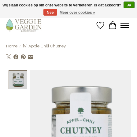
Wij slaan cookies op om onze website te verbeteren. Is dat akkoord?
Ja
Nee
Meer over cookies »
vegan & veggie products | free store pick-up
Verlanglijst
Winkelwa
Home
/
[V] Apple Chili Chutney
Product image slideshow Items