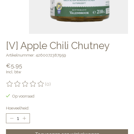
[V] Apple Chili Chutney
Artikelnummer: 4260072387959
€5,95
Incl. btw
(0)
De beoordeling van dit product is
0
van de 5
Op voorraad
Hoeveelheid: