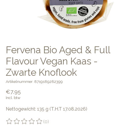
Fervena Bio Aged & Full
Flavour Vegan Kaas -
Zwarte Knoflook
Artikelnummer: 8719189282399
€7,95
Incl. btw
Nettogewicht: 135 g (T.H.T 17.08.2026)
(0)
De beoordeling van dit product is
0
van de 5