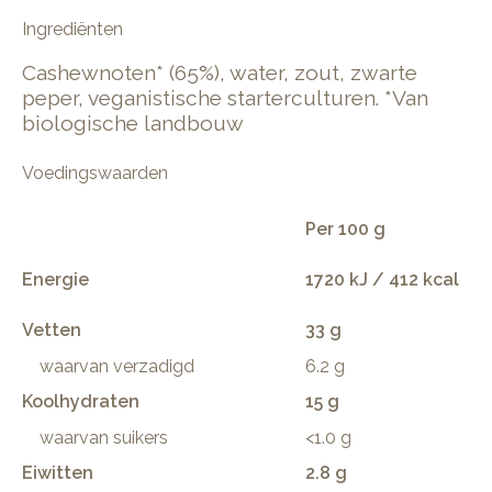
Ingrediënten
Cashewnoten* (65%), water, zout, zwarte
peper, veganistische starterculturen. *Van
biologische landbouw
Voedingswaarden
Per 100 g
Energie
1720 kJ / 412 kcal
Vetten
33 g
waarvan verzadigd
6.2 g
Koolhydraten
15 g
waarvan suikers
<1.0 g
Eiwitten
2.8 g