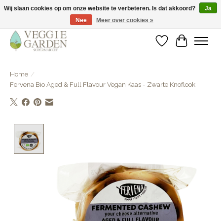
Wij slaan cookies op om onze website te verbeteren. Is dat akkoord?
Ja
Nee
Meer over cookies »
vegan & veggie products | free store pick-up
Verlanglijst
Winkelwa
Home
/
Fervena Bio Aged & Full Flavour Vegan Kaas - Zwarte Knoflook
Product image slideshow Items