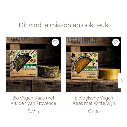
Dit vind je misschien ook leuk
Items van productcarrousel
Bio Vegan Kaas met
Biologische Vegan
Kruiden van Provence
Kaas met Witte Wijn
€7,95
€7,95