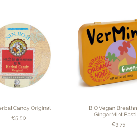
erbal Candy Original
BIO Vegan Breathm
GingerMint Pasti
€5,50
€3,75