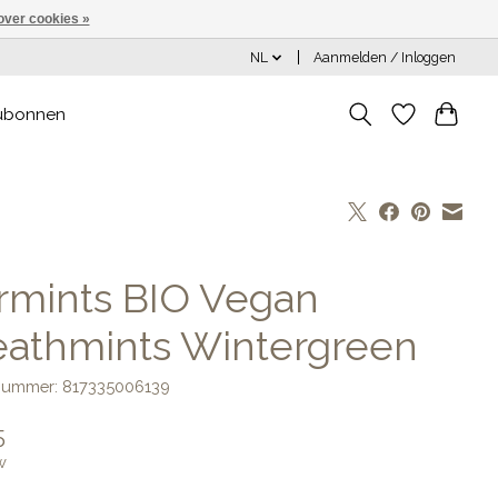
over cookies »
NL
Aanmelden / Inloggen
ubonnen
rmints BIO Vegan
eathmints Wintergreen
lnummer: 817335006139
5
w