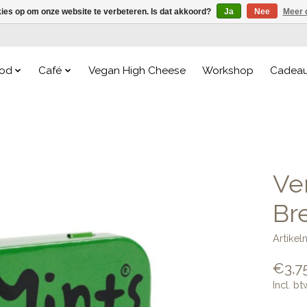
kies op om onze website te verbeteren. Is dat akkoord?
Ja
Nee
Meer 
od
Café
Vegan High Cheese
Workshop
Cadea
Ve
Br
Artike
€3,7
Incl. bt