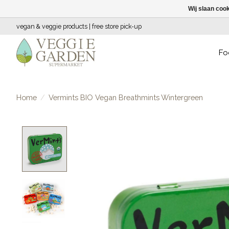
Wij slaan coo
vegan & veggie products | free store pick-up
Fo
Home
/
Vermints BIO Vegan Breathmints Wintergreen
Product image slideshow Items