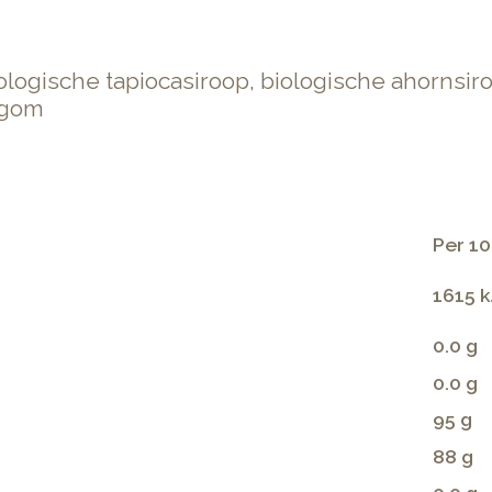
biologische tapiocasiroop, biologische ahornsi
hgom
Per 10
1615 k
0.0 g
0.0 g
95 g
88 g