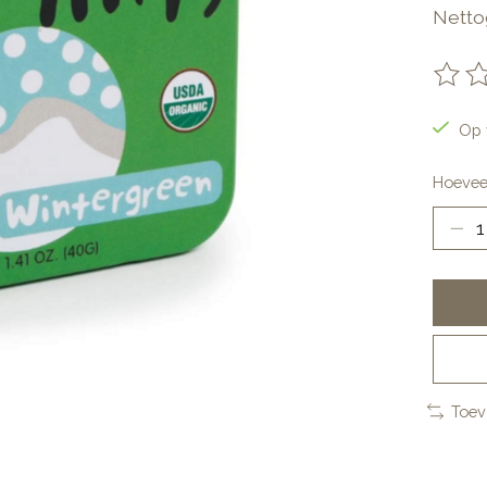
Netto
De be
Op 
Hoevee
Toev