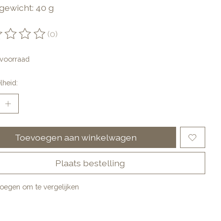
gewicht: 40 g
(0)
oordeling van dit product is
0
van de 5
voorraad
lheid:
Toevoegen aan winkelwagen
Plaats bestelling
oegen om te vergelijken