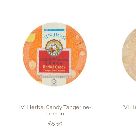
Items van productcarrousel
[V] Herbal Candy Tangerine-
[V] H
Lemon
€5,50