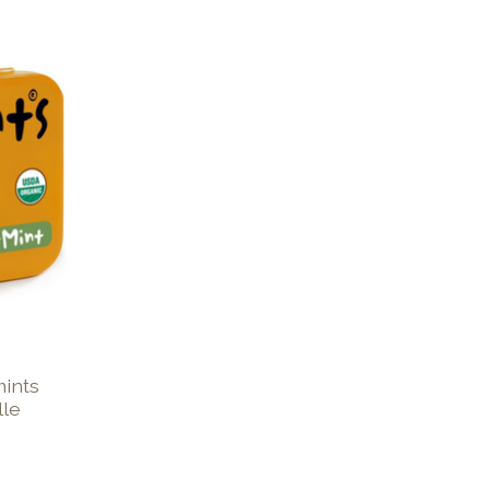
ints
lle