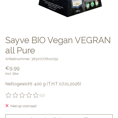
Sayve BIO Vegan VEGRAN
all Pure
Artikelnummer: 3830077810052
€9,99
Incl. btw
Nettogewicht: 400 g (T.H.T 07.01.2026)
(0)
De beoordeling van dit product is
0
van de 5
Niet op voorraad