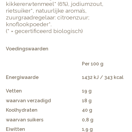
kikkererwtenmeel* (6%), jodiumzout,
rietsuiker*, natuurlijke aroma’s,
zuurgraadregelaar: citroenzuur;
knoflookpoeder*.
(* = gecertificeerd biologisch)
Voedingswaarden
Per 100 g
Energiwaarde
1432 kJ / 343 kcal
Vetten
19 g
waarvan verzadigd
18 g
Koolhydraten
40 g
waarvan suikers
0,8 g
Eiwitten
1,9 g