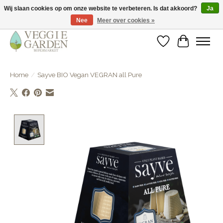
Wij slaan cookies op om onze website te verbeteren. Is dat akkoord?
Ja
Nee
Meer over cookies »
vegan & veggie products | free store pick-up
Verlanglijst
Winkelwa
Home
/
Sayve BIO Vegan VEGRAN all Pure
Product image slideshow Items