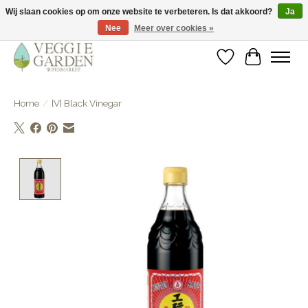
Wij slaan cookies op om onze website te verbeteren. Is dat akkoord?
Ja
Nee
Meer over cookies »
vegan & veggie products | free store pick-up
Verlanglijst
Winkelwa
Home
/
[V] Black Vinegar
Product image slideshow Items