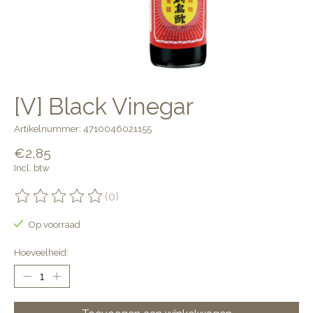
[V] Black Vinegar
Artikelnummer: 4710046021155
€2,85
Incl. btw
(0)
De beoordeling van dit product is
0
van de 5
Op voorraad
Hoeveelheid: