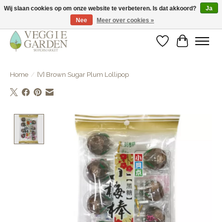
Wij slaan cookies op om onze website te verbeteren. Is dat akkoord?
Ja
Nee
Meer over cookies »
vegan & veggie products | free store pick-up
Verlanglijst
Winkelwa
Home
/
[V] Brown Sugar Plum Lollipop
Product image slideshow Items