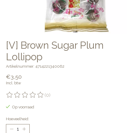
[V] Brown Sugar Plum
Lollipop
Artikelnummer: 4714221340062
€3,50
Incl. btw
(0)
De beoordeling van dit product is
0
van de 5
Op voorraad
Hoeveelheid: