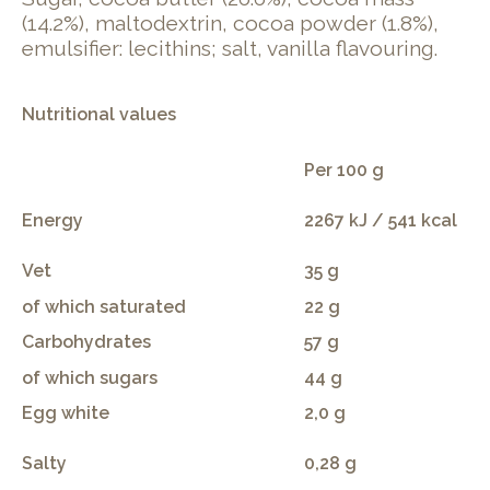
(14.2%), maltodextrin, cocoa powder (1.8%),
emulsifier: lecithins; salt, vanilla flavouring.
Nutritional values
Per 100 g
Energy
2267 kJ / 541 kcal
Vet
35 g
of which saturated
22 g
Carbohydrates
57 g
of which sugars
44 g
Egg white
2,0 g
Salty
0,28 g