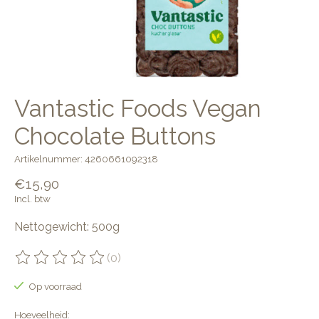
Vantastic Foods Vegan
Chocolate Buttons
Artikelnummer: 4260661092318
€15,90
Incl. btw
Nettogewicht: 500g
(0)
De beoordeling van dit product is
0
van de 5
Op voorraad
Hoeveelheid: