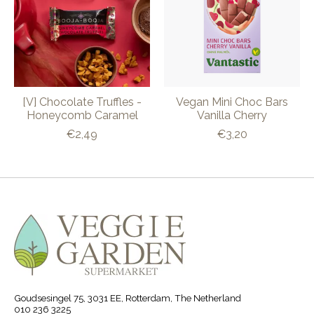
[V] Chocolate Truffles -
Vegan Mini Choc Bars
Honeycomb Caramel
Vanilla Cherry
€2,49
€3,20
Goudsesingel 75, 3031 EE, Rotterdam, The Netherland
010 236 3225