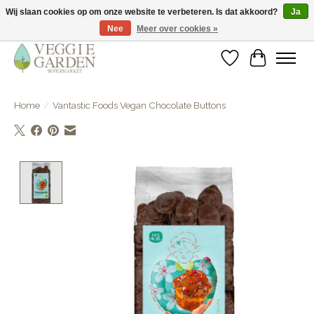
Wij slaan cookies op om onze website te verbeteren. Is dat akkoord?
Ja
Nee
Meer over cookies »
vegan & veggie products | free store pick-up
Verlanglijst
Winkelwa
Home
/
Vantastic Foods Vegan Chocolate Buttons
Product image slideshow Items