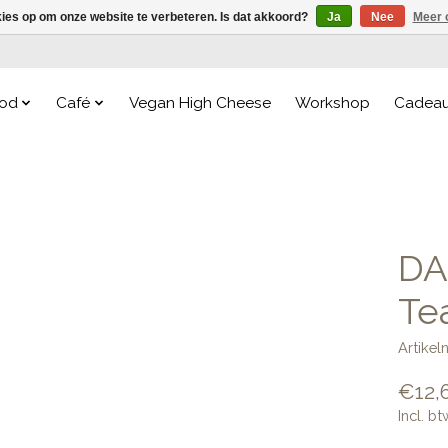
kies op om onze website te verbeteren. Is dat akkoord?
Ja
Nee
Meer 
od
Café
Vegan High Cheese
Workshop
Cadea
DA
Te
Artike
€12,
Incl. bt