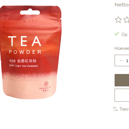
Netto
De be
Op 
Hoevee
Toev