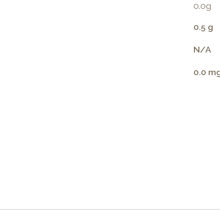
0.0g
0.5 g
N/A
0.0 m