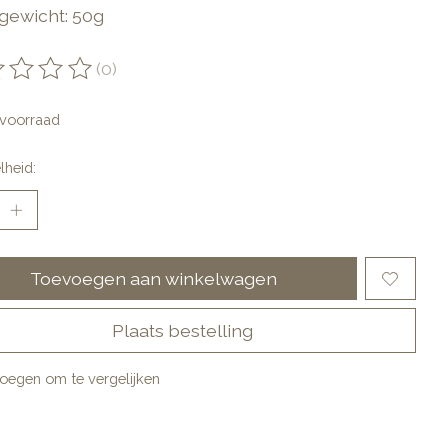
gewicht: 50g
(0)
oordeling van dit product is
0
van de 5
voorraad
lheid:
Toevoegen aan winkelwagen
Plaats bestelling
oegen om te vergelijken