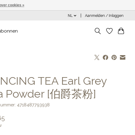
over cookies »
NL
Aanmelden / Inloggen
ubonnen
NCING TEA Earl Grey
a Powder [伯爵茶粉]
lnummer: 4718487793938
65
w