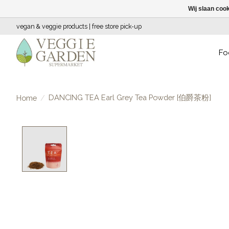
Wij slaan coo
vegan & veggie products | free store pick-up
Fo
DANCING TEA Earl Grey Tea Powder [伯爵茶粉]
Home
/
Product image slideshow Items