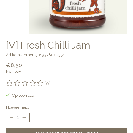
[V] Fresh Chilli Jam
Artikelnummer: 5019378002351
€8,50
Incl. btw
(0)
De beoordeling van dit product is
0
van de 5
Op voorraad
Hoeveelheid: