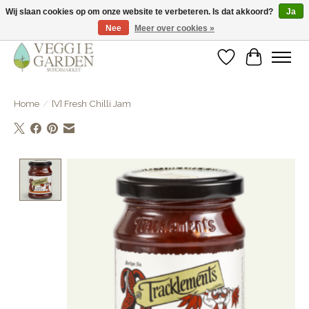
Wij slaan cookies op om onze website te verbeteren. Is dat akkoord?
Ja
Nee
Meer over cookies »
vegan & veggie products | free store pick-up
Verlanglijst
Winkelwa
Home
/
[V] Fresh Chilli Jam
Product image slideshow Items