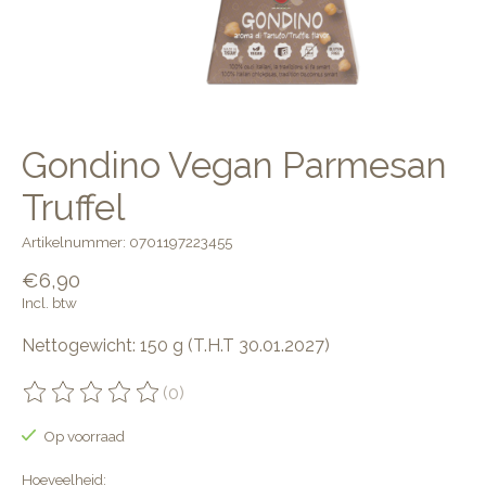
Gondino Vegan Parmesan
Truffel
Artikelnummer: 0701197223455
€6,90
Incl. btw
Nettogewicht: 150 g (T.H.T 30.01.2027)
(0)
De beoordeling van dit product is
0
van de 5
Op voorraad
Hoeveelheid: