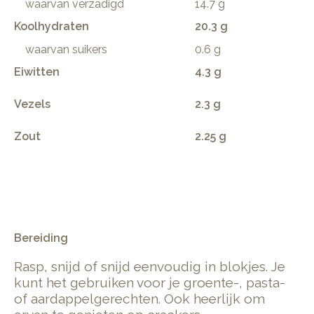
waarvan verzadigd
14.7 g
Koolhydraten
20.3 g
waarvan suikers
0.6 g
Eiwitten
4.3 g
Vezels
2.3 g
Zout
2.25 g
.
Bereiding
Rasp, snijd of snijd eenvoudig in blokjes. Je
kunt het gebruiken voor je groente-, pasta-
of aardappelgerechten. Ook heerlijk om