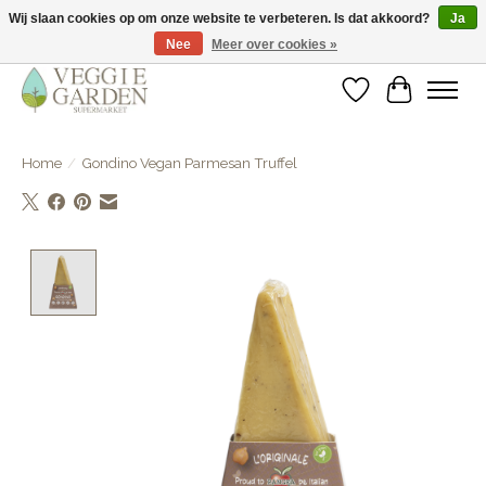
Wij slaan cookies op om onze website te verbeteren. Is dat akkoord?
Ja
Nee
Meer over cookies »
vegan & veggie products | free store pick-up
Verlanglijst
Winkelwa
Home
/
Gondino Vegan Parmesan Truffel
Product image slideshow Items