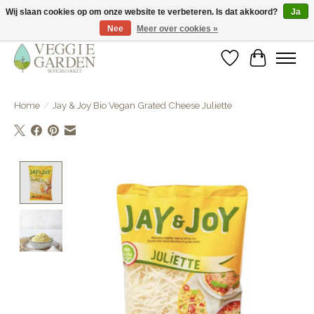
Wij slaan cookies op om onze website te verbeteren. Is dat akkoord?
Ja
Nee
Meer over cookies »
vegan & veggie products | free store pick-up
Verlanglijst
Winkelwa
Home
/
Jay & Joy Bio Vegan Grated Cheese Juliette
Product image slideshow Items