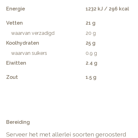
Energie
1232 kJ / 296 kcal
Vetten
21 g
waarvan verzadigd
20 g
Koolhydraten
25 g
waarvan suikers
0.9 g
Eiwitten
2.4 g
Zout
1.5 g
.
Bereiding
Serveer het met allerlei soorten geroosterd