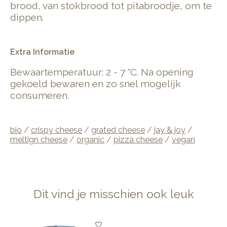
brood, van stokbrood tot pitabroodje, om te
dippen.
Extra Informatie
Bewaartemperatuur: 2 - 7 °C. Na opening
gekoeld bewaren en zo snel mogelijk
consumeren.
bio
/
crispy cheese
/
grated cheese
/
jay & joy
/
meltign cheese
/
organic
/
pizza cheese
/
vegan
Dit vind je misschien ook leuk
Items van productcarrousel