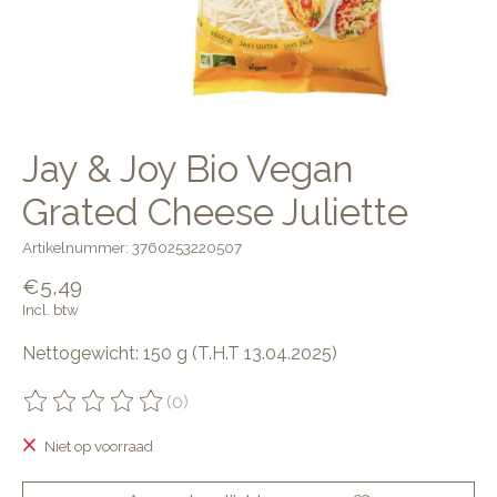
Jay & Joy Bio Vegan
Grated Cheese Juliette
Artikelnummer: 3760253220507
€5,49
Incl. btw
Nettogewicht: 150 g (T.H.T 13.04.2025)
(0)
De beoordeling van dit product is
0
van de 5
Niet op voorraad