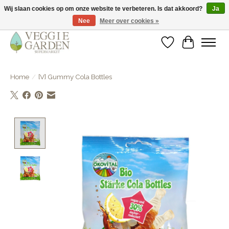
Wij slaan cookies op om onze website te verbeteren. Is dat akkoord?
Ja
Nee
Meer over cookies »
vegan & veggie products | free store pick-up
Verlanglijst
Winkelwa
Home
/
[V] Gummy Cola Bottles
Product image slideshow Items