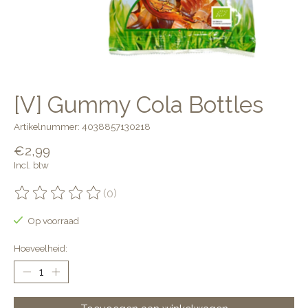
[V] Gummy Cola Bottles
Artikelnummer: 4038857130218
€2,99
Incl. btw
(0)
De beoordeling van dit product is
0
van de 5
Op voorraad
Hoeveelheid: