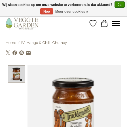
Wij slaan cookies op om onze website te verbeteren. Is dat akkoord?
Ja
Nee
Meer over cookies »
vegan & veggie products | free store pick-up
Verlanglijst
Winkelwa
Home
/
[V] Mango & Chilli Chutney
Product image slideshow Items