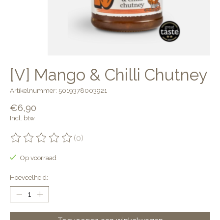
[V] Mango & Chilli Chutney
Artikelnummer: 5019378003921
€6,90
Incl. btw
(0)
De beoordeling van dit product is
0
van de 5
Op voorraad
Hoeveelheid: