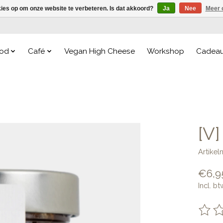
kies op om onze website te verbeteren. Is dat akkoord?
Ja
Nee
Meer 
od
Café
Vegan High Cheese
Workshop
Cadea
[V
Artike
€6,9
Incl. bt
De be