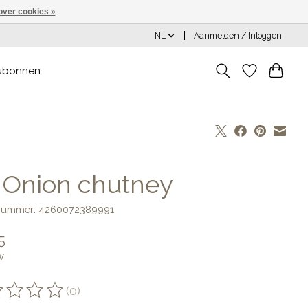
over cookies »
NL
Aanmelden / Inloggen
ubonnen
] Onion chutney
lnummer: 4260072389991
5
w
(0)
oordeling van dit product is
0
van de 5