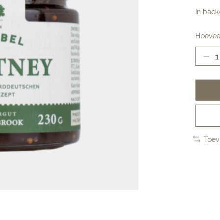
In back
Hoevee
Toev