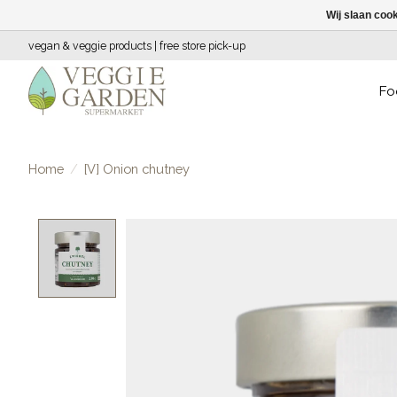
Wij slaan coo
vegan & veggie products | free store pick-up
Fo
Home
/
[V] Onion chutney
Product image slideshow Items