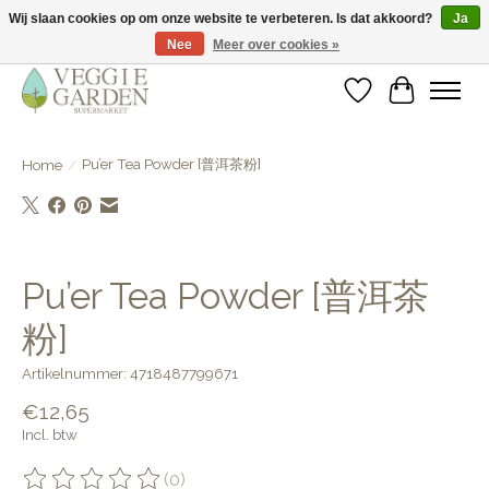
Wij slaan cookies op om onze website te verbeteren. Is dat akkoord?
Ja
Nee
Meer over cookies »
vegan & veggie products | free store pick-up
Verlanglijst
Winkelwa
Pu’er Tea Powder [普洱茶粉]
Home
/
Product image slideshow Items
Pu’er Tea Powder [普洱茶
粉]
Artikelnummer: 4718487799671
€12,65
Incl. btw
(0)