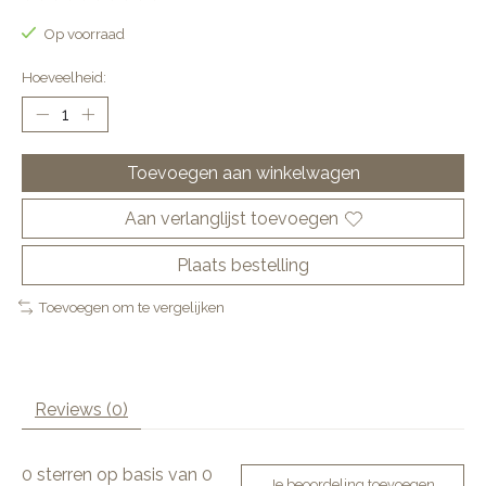
De beoordeling van dit product is
0
van de 5
Op voorraad
Hoeveelheid:
Toevoegen aan winkelwagen
Aan verlanglijst toevoegen
Plaats bestelling
Toevoegen om te vergelijken
Reviews (0)
0
sterren op basis van
0
Je beoordeling toevoegen