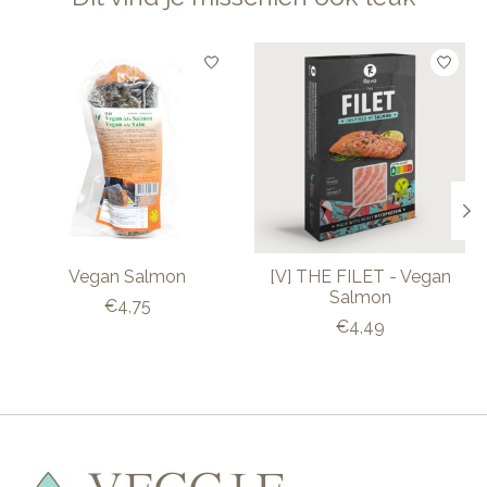
Items van productcarrousel
Vegan Salmon
[V] THE FILET - Vegan
Salmon
€4,75
€4,49