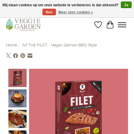
Wij slaan cookies op om onze website te verbeteren. Is dat akkoord?
Ja
Nee
Meer over cookies »
vegan & veggie products | free store pick-up
Verlanglijst
Winkelwa
Home
/
[V] THE FILET - Vegan Salmon BBQ Style
Product image slideshow Items