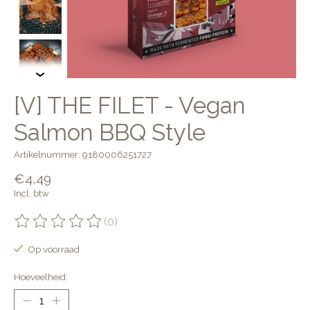
[V] THE FILET - Vegan
Salmon BBQ Style
Artikelnummer: 9180006251727
€4,49
Incl. btw
(0)
De beoordeling van dit product is
0
van de 5
Op voorraad
Hoeveelheid: