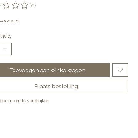
(0)
oordeling van dit product is
0
van de 5
voorraad
lheid:
Toevoegen aan winkelwagen
Plaats bestelling
oegen om te vergelijken