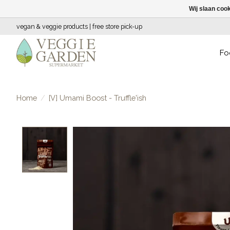
Wij slaan coo
vegan & veggie products | free store pick-up
Fo
Home
/
[V] Umami Boost - Truffle'ish
Product image slideshow Items