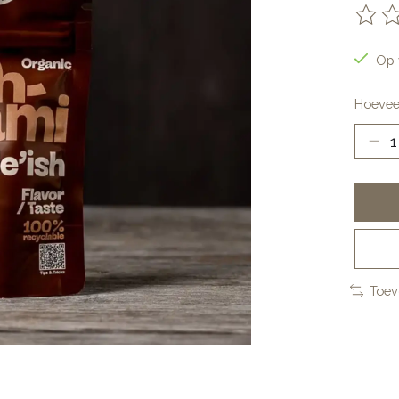
De be
Op 
Hoevee
Toev