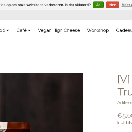
kies op om onze website te verbeteren. Is dat akkoord?
Ja
Nee
Meer 
od
Café
Vegan High Cheese
Workshop
Cadea
[V
Tru
Artike
€5,0
Incl. bt