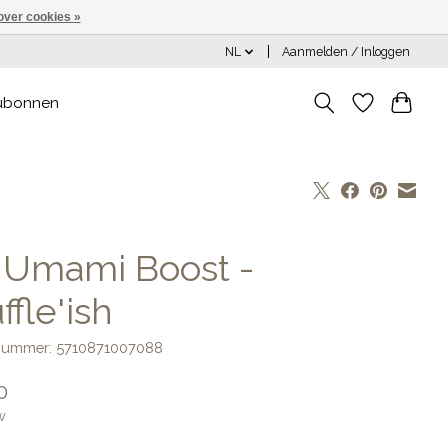
over cookies »
NL
Aanmelden / Inloggen
ubonnen
] Umami Boost -
ffle'ish
lnummer: 5710871007088
0
w