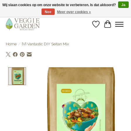
Wij slaan cookies op om onze website te verbeteren. Is dat akkoord?
Ja
Nee
Meer over cookies »
vegan & veggie products | free store pick-up
Verlanglijst
Winkelwa
Home
/
[V] Vantastic DIY Seitan Mix
Product image slideshow Items