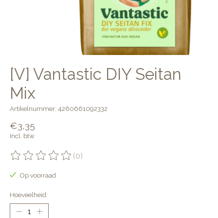
[V] Vantastic DIY Seitan
Mix
Artikelnummer: 4260661092332
€3,35
Incl. btw
(0)
De beoordeling van dit product is
0
van de 5
Op voorraad
Hoeveelheid: