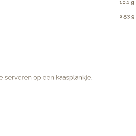
10.1 g
2.53 g
te serveren op een kaasplankje.