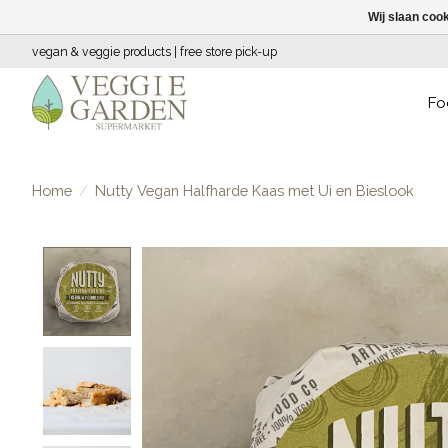
Wij slaan coo
vegan & veggie products | free store pick-up
Fo
Home
/
Nutty Vegan Halfharde Kaas met Ui en Bieslook
Product image slideshow Items