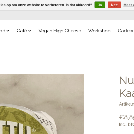
kies op om onze website te verbeteren. Is dat akkoord?
Ja
Nee
Meer 
od
Café
Vegan High Cheese
Workshop
Cadea
Nu
Ka
Artike
€8,8
Incl. bt