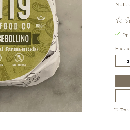
Nettog
De be
Op 
Hoevee
Toev