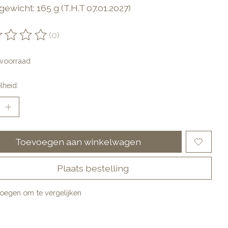
ewicht: 165 g (T.H.T 07.01.2027)
(0)
oordeling van dit product is
0
van de 5
voorraad
lheid:
Toevoegen aan winkelwagen
Plaats bestelling
oegen om te vergelijken