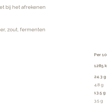
t bij het afrekenen
er, zout, fermenten
Per 10
1285 k
24.3 g
4.8 g
13.5 g
3.5 g