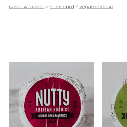
cashew-based
/
semi-curd
/
vegan cheese
Items van productcarrousel