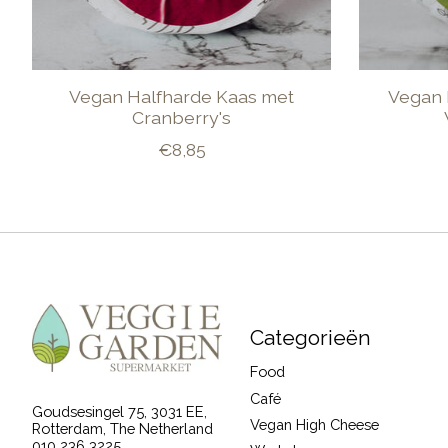
Vegan Halfharde Kaas met
Vegan 
Cranberry's
€8,85
Categorieën
Food
Café
Goudsesingel 75, 3031 EE,
Vegan High Cheese
Rotterdam, The Netherland
010 236 3225