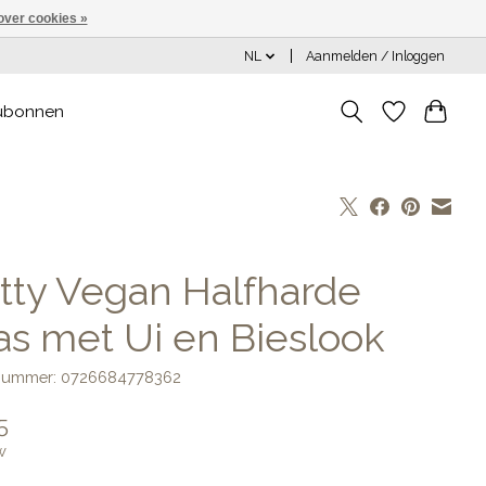
over cookies »
NL
Aanmelden / Inloggen
ubonnen
tty Vegan Halfharde
as met Ui en Bieslook
lnummer: 0726684778362
5
w