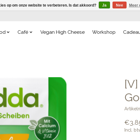
kies op om onze website te verbeteren. Is dat akkoord?
Ja
Nee
Meer 
od
Café
Vegan High Cheese
Workshop
Cadea
[V
Go
Artike
€3,8
Incl. bt