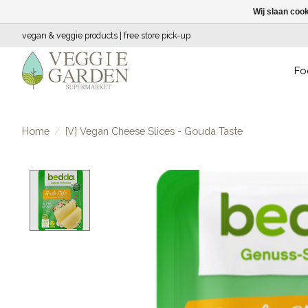
Wij slaan coo
vegan & veggie products | free store pick-up
Fo
Home
/
[V] Vegan Cheese Slices - Gouda Taste
Product image slideshow Items