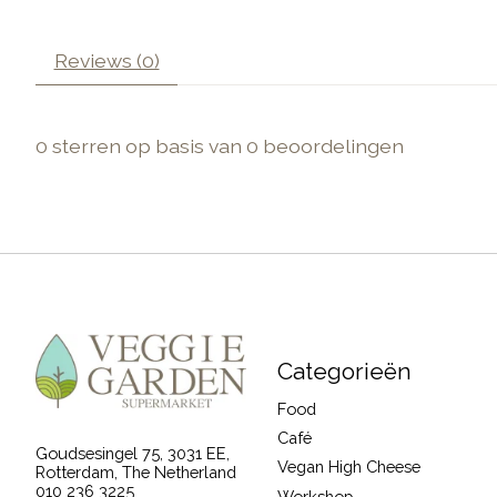
Reviews (0)
0
sterren op basis van
0
beoordelingen
Categorieën
Food
Café
Goudsesingel 75, 3031 EE,
Vegan High Cheese
Rotterdam, The Netherland
010 236 3225
Workshop