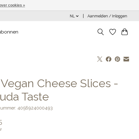
over cookies »
NL
Aanmelden / Inloggen
ubonnen
] Vegan Cheese Slices -
uda Taste
lnummer: 4056924000493
5
w