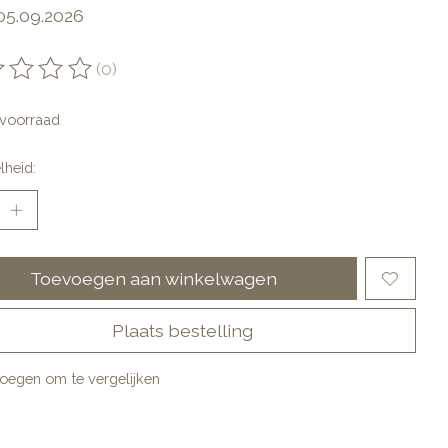
 05.09.2026
(0)
oordeling van dit product is
0
van de 5
voorraad
lheid:
Toevoegen aan winkelwagen
Plaats bestelling
oegen om te vergelijken