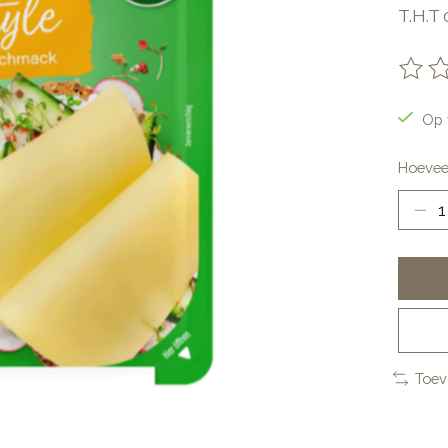
T.H.T
De be
Op 
Hoevee
Toev