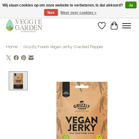
Wij slaan cookies op om onze website te verbeteren. Is dat akkoord?
Ja
Nee
Meer over cookies »
vegan & veggie products | free store pick-up
Verlanglijst
Winkelwa
Home
/
Grizzly Foods Vegan Jerky Cracked Pepper
Product image slideshow Items