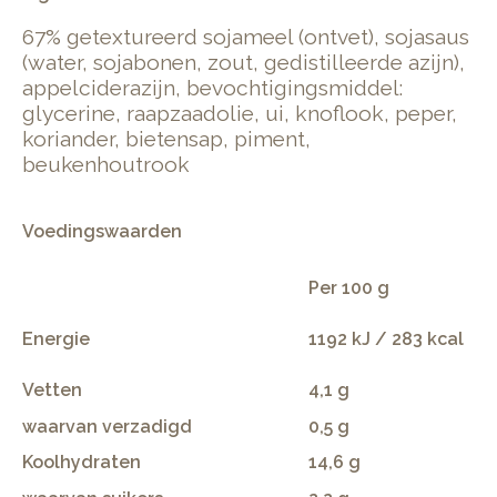
67% getextureerd sojameel (ontvet), sojasaus
(water, sojabonen, zout, gedistilleerde azijn),
appelciderazijn, bevochtigingsmiddel:
glycerine, raapzaadolie, ui, knoflook, peper,
koriander, bietensap, piment,
beukenhoutrook
Voedingswaarden
Per 100 g
Energie
1192 kJ / 283 kcal
Vetten
4,1 g
waarvan verzadigd
0,5 g
Koolhydraten
14,6 g