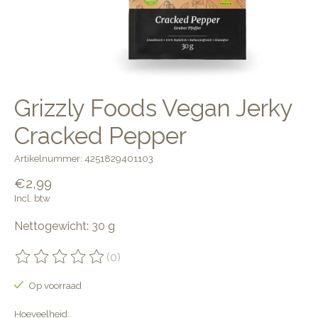
Grizzly Foods Vegan Jerky
Cracked Pepper
Artikelnummer: 4251829401103
€2,99
Incl. btw
Nettogewicht: 30 g
(0)
De beoordeling van dit product is
0
van de 5
Op voorraad
Hoeveelheid: