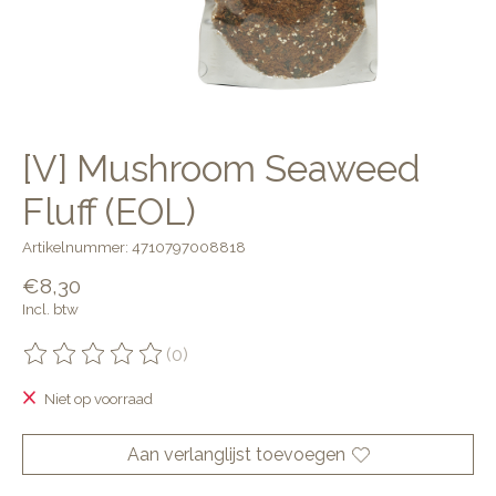
[V] Mushroom Seaweed
Fluff (EOL)
Artikelnummer: 4710797008818
€8,30
Incl. btw
(0)
De beoordeling van dit product is
0
van de 5
Niet op voorraad
Aan verlanglijst toevoegen