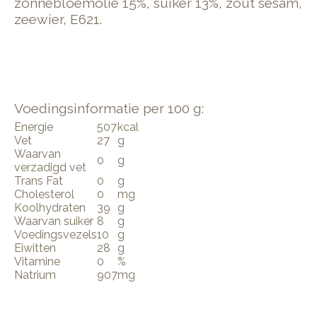
zonnebloemolie 15%, suiker 13%, zout sesam,
zeewier, E621.
Voedingsinformatie per 100 g:
Energie
507
kcal
Vet
27
g
Waarvan
0
g
verzadigd vet
Trans Fat
0
g
Cholesterol
0
mg
Koolhydraten
39
g
Waarvan suiker
8
g
Voedingsvezels
10
g
Eiwitten
28
g
Vitamine
0
%
Natrium
907
mg