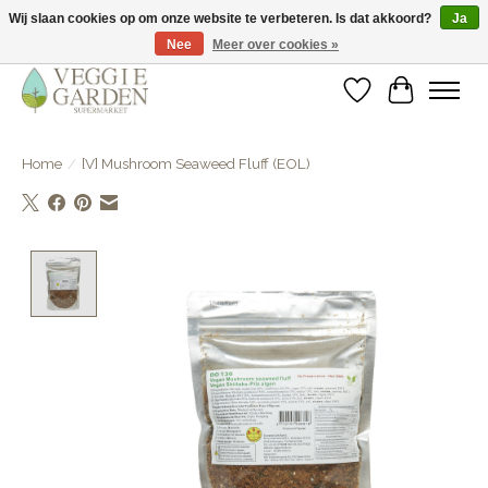
Wij slaan cookies op om onze website te verbeteren. Is dat akkoord?
Ja
Nee
Meer over cookies »
vegan & veggie products | free store pick-up
Verlanglijst
Winkelwa
Home
/
[V] Mushroom Seaweed Fluff (EOL)
Product image slideshow Items