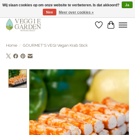
Wij slaan cookies op om onze website te verbeteren. Is dat akkoord?
Ja
Nee
Meer over cookies »
vegan & veggie products | free store pick-up
Verlanglijst
Winkelwa
Home
/
GOURMET'S VEGI Vegan Krab Stick
Product image slideshow Items