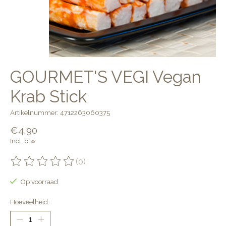
GOURMET'S VEGI Vegan
Krab Stick
Artikelnummer: 4712263060375
€4,90
Incl. btw
(0)
De beoordeling van dit product is
0
van de 5
Op voorraad
Hoeveelheid: