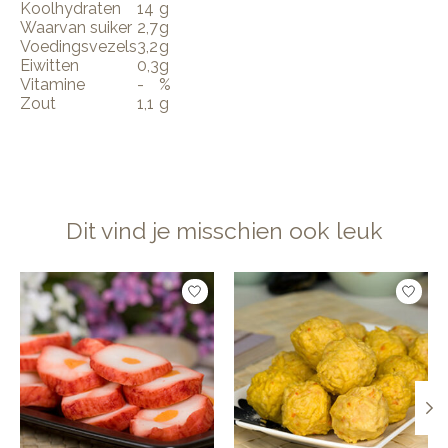
Koolhydraten
14
g
Waarvan suiker
2,7
g
Voedingsvezels
3,2
g
Eiwitten
0,3
g
Vitamine
-
%
Zout
1,1
g
Dit vind je misschien ook leuk
Items van productcarrousel