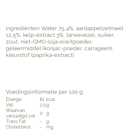
Ingrediënten: Water 75,4%, aardappelzetmeel
12,5%, kelp-extract 3%, tarwevezel, suiker,
zout, niet-GMO soja-eiwitpoeder,
geleermiddel (konjac-poeder, carrageen),
kleurstof (paprika-extract)
Voedingsinformatie per 100 g:
Energie
81
kcal
Vet
2,5
g
Waarvan
0
g
verzadigd vet
Trans Fat
-
g
Cholesterol
-
mg