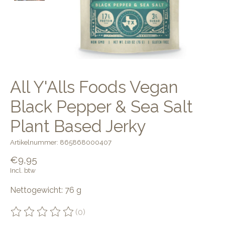
All Y'Alls Foods Vegan
Black Pepper & Sea Salt
Plant Based Jerky
Artikelnummer: 865868000407
€9,95
Incl. btw
Nettogewicht: 76 g
(0)
De beoordeling van dit product is
0
van de 5