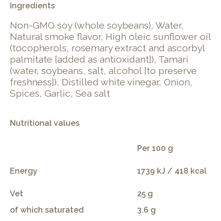
Ingredients
Non-GMO soy (whole soybeans), Water,
Natural smoke flavor, High oleic sunflower oil
(tocopherols, rosemary extract and ascorbyl
palmitate [added as antioxidant]), Tamari
(water, soybeans, salt, alcohol [to preserve
freshness]), Distilled white vinegar, Onion,
Spices, Garlic, Sea salt
Nutritional values
Per 100 g
Energy
1739 kJ / 418 kcal
Vet
25 g
of which saturated
3.6 g