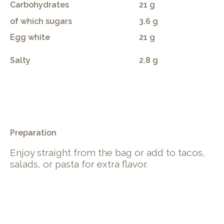
Carbohydrates
21 g
of which sugars
3.6 g
Egg white
21 g
Salty
2.8 g
.
Preparation
Enjoy straight from the bag or add to tacos,
salads, or pasta for extra flavor.