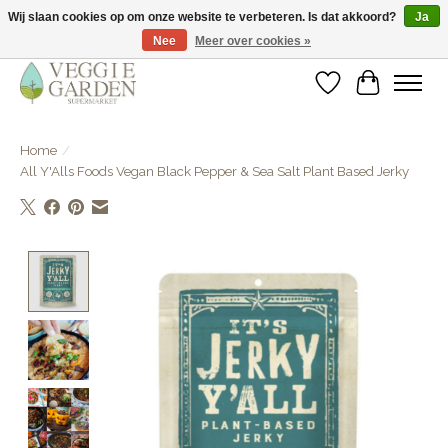
Wij slaan cookies op om onze website te verbeteren. Is dat akkoord?
Ja
Nee
Meer over cookies »
vegan & veggie products | free store pick-up
Verlanglijst
Winkelwa
Home
/
All Y'Alls Foods Vegan Black Pepper & Sea Salt Plant Based Jerky
Product image slideshow Items